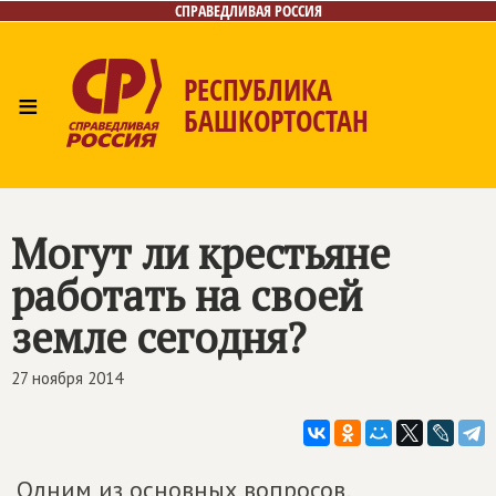
СПРАВЕДЛИВАЯ РОССИЯ
РЕСПУБЛИКА
≡
БАШКОРТОСТАН
Главная
Новости
Лица
Фото/Видео
Газета
Контакты
Поиск
Могут ли крестьяне
работать на своей
земле сегодня?
27 ноября 2014
Одним из основных вопросов,