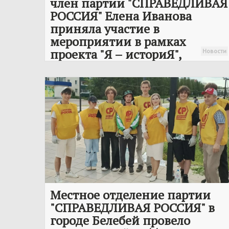
член партии "
СПРАВЕДЛИВАЯ
РОССИЯ
" Елена Иванова
приняла участие в
мероприятии в рамках
проекта "Я – историЯ",
Новости
направленного на
сохранение культурно-
исторического наследия
Стерлитамака
Местное отделение партии
"
СПРАВЕДЛИВАЯ РОССИЯ
" в
городе Белебей провело