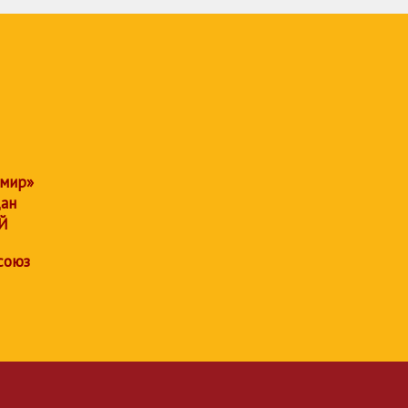
 мир»
дан
Й
союз