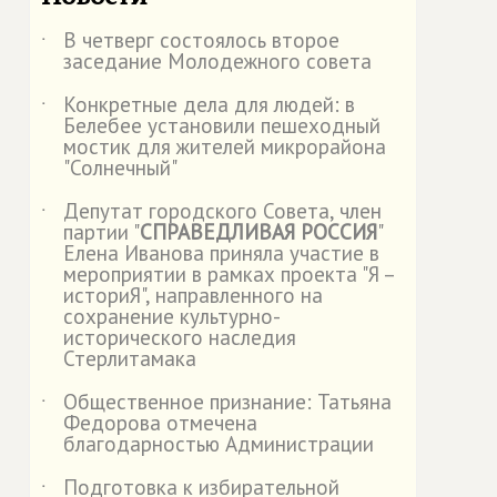
В четверг состоялось второе
˙
заседание Молодежного совета
Конкретные дела для людей: в
˙
Белебее установили пешеходный
мостик для жителей микрорайона
"Солнечный"
Депутат городского Совета, член
˙
партии "
СПРАВЕДЛИВАЯ РОССИЯ
"
Елена Иванова приняла участие в
мероприятии в рамках проекта "Я –
историЯ", направленного на
сохранение культурно-
исторического наследия
Стерлитамака
Общественное признание: Татьяна
˙
Федорова отмечена
благодарностью Администрации
Подготовка к избирательной
˙