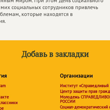
енным миром. При этом День социального
амих социальных сотрудников привлечь
блемам, которые находятся в
ия.
Добавь в закладки
тия
Организации
ram
Институт «Справедливый
Центр защиты прав граж
акте
Молодежь СПРАВЕДЛИВО
РОССИИ
лассники
Социал-демократический 
be