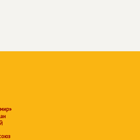
 мир»
дан
Й
союз