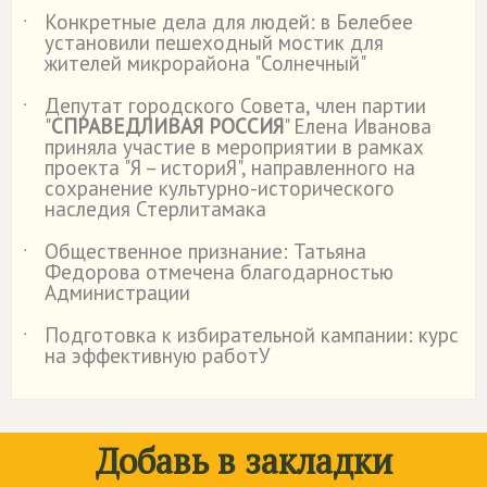
Конкретные дела для людей: в Белебее
˙
установили пешеходный мостик для
жителей микрорайона "Солнечный"
Депутат городского Совета, член партии
˙
"
СПРАВЕДЛИВАЯ РОССИЯ
" Елена Иванова
приняла участие в мероприятии в рамках
проекта "Я – историЯ", направленного на
сохранение культурно-исторического
наследия Стерлитамака
Общественное признание: Татьяна
˙
Федорова отмечена благодарностью
Администрации
Подготовка к избирательной кампании: курс
˙
на эффективную работУ
Добавь в закладки