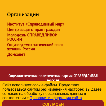
Организации
Институт «Справедливый мир»
Центр защиты прав граждан
Молодежь СПРАВЕДЛИВОЙ
РОССИИ
Социал-демократический союз
женщин России
Домсовет
Социалистическая политическая партия
СПРАВЕДЛИВАЯ
РОССИЯ
Сайт использует cookie-файлы. Продолжая
Региональное отделение партии в Республике
пользоваться сайтом без изменения настроек, вы даёте
Башкортостан
согласие на обработку персональных данных в
© 2006-2026
соответствии с
Правовая информация сайта
.
Политика в отношении обработки персональных данных
СОГЛАСЕН