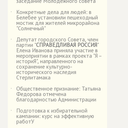
заседание Молодежного совета
Конкретные дела для людей: в
˙
Белебее установили пешеходный
мостик для жителей микрорайона
"Солнечный"
Депутат городского Совета, член
˙
партии "
СПРАВЕДЛИВАЯ РОССИЯ
"
Елена Иванова приняла участие в
мероприятии в рамках проекта "Я –
историЯ", направленного на
сохранение культурно-
исторического наследия
Стерлитамака
Общественное признание: Татьяна
˙
Федорова отмечена
благодарностью Администрации
Подготовка к избирательной
˙
кампании: курс на эффективную
работУ