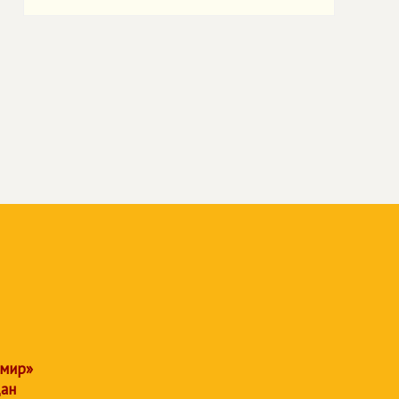
 мир»
дан