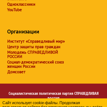
Одноклассники
YouTube
Организации
Институт «Справедливый мир»
Центр защиты прав граждан
Молодежь СПРАВЕДЛИВОЙ
РОССИИ
Социал-демократический союз
женщин России
Домсовет
Социалистическая политическая партия
СПРАВЕДЛИВАЯ
РОССИЯ
Сайт использует cookie-файлы. Продолжая
Региональное отделение партии в Республике