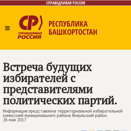
СПРАВЕДЛИВАЯ РОССИЯ
РЕСПУБЛИКА
≡
БАШКОРТОСТАН
Главная
Новости
Лица
Фото/Видео
Газета
Контакты
Поиск
Встреча будущих
избирателей с
представителями
политических партий.
Информация представлена территориальной избирательной
комиссией муниципального района Янаульский район.
26 мая 2017