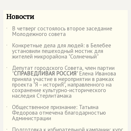
Новости
В четверг состоялось второе заседание
˙
Молодежного совета
Конкретные дела для людей: в Белебее
˙
установили пешеходный мостик для
жителей микрорайона "Солнечный"
Депутат городского Совета, член партии
˙
"
СПРАВЕДЛИВАЯ РОССИЯ
" Елена Иванова
приняла участие в мероприятии в рамках
проекта "Я – историЯ", направленного на
сохранение культурно-исторического
наследия Стерлитамака
Общественное признание: Татьяна
˙
Федорова отмечена благодарностью
Администрации
Подготовка к избирательной кампании: курс
˙