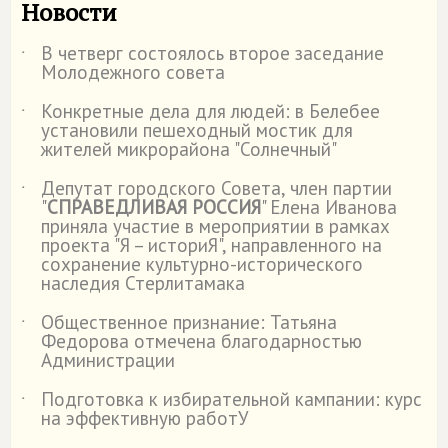
Новости
В четверг состоялось второе заседание
˙
Молодежного совета
Конкретные дела для людей: в Белебее
˙
установили пешеходный мостик для
жителей микрорайона "Солнечный"
Депутат городского Совета, член партии
˙
"
СПРАВЕДЛИВАЯ РОССИЯ
" Елена Иванова
приняла участие в мероприятии в рамках
проекта "Я – историЯ", направленного на
сохранение культурно-исторического
наследия Стерлитамака
Общественное признание: Татьяна
˙
Федорова отмечена благодарностью
Администрации
Подготовка к избирательной кампании: курс
˙
на эффективную работУ