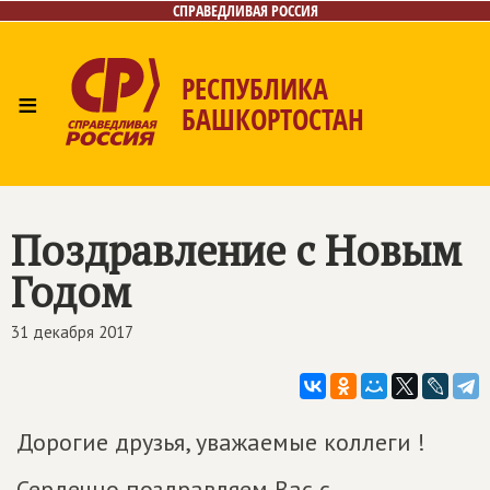
СПРАВЕДЛИВАЯ РОССИЯ
РЕСПУБЛИКА
≡
БАШКОРТОСТАН
Главная
Новости
Лица
Фото/Видео
Газета
Контакты
Поиск
Поздравление с Новым
Годом
31 декабря 2017
Дорогие друзья, уважаемые коллеги !
Сердечно поздравляем Вас с