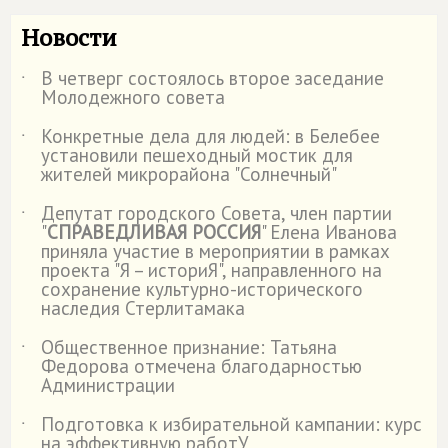
Новости
В четверг состоялось второе заседание
˙
Молодежного совета
Конкретные дела для людей: в Белебее
˙
установили пешеходный мостик для
жителей микрорайона "Солнечный"
Депутат городского Совета, член партии
˙
"
СПРАВЕДЛИВАЯ РОССИЯ
" Елена Иванова
приняла участие в мероприятии в рамках
проекта "Я – историЯ", направленного на
сохранение культурно-исторического
наследия Стерлитамака
Общественное признание: Татьяна
˙
Федорова отмечена благодарностью
Администрации
Подготовка к избирательной кампании: курс
˙
на эффективную работУ