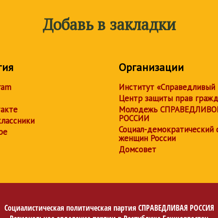
Добавь в закладки
тия
Организации
ram
Институт «Справедливый
Центр защиты прав граж
акте
Молодежь СПРАВЕДЛИВО
РОССИИ
лассники
Социал-демократический 
be
женщин России
Домсовет
Социалистическая политическая партия
СПРАВЕДЛИВАЯ РОССИЯ