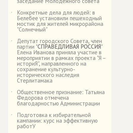
заседание Молодежного совета
Конкретные дела для людей: в
˙
Белебее установили пешеходный
мостик для жителей микрорайона
"Солнечный"
Депутат городского Совета, член
˙
партии "
СПРАВЕДЛИВАЯ РОССИЯ
"
Елена Иванова приняла участие в
мероприятии в рамках проекта "Я –
историЯ", направленного на
сохранение культурно-
исторического наследия
Стерлитамака
Общественное признание: Татьяна
˙
Федорова отмечена
благодарностью Администрации
Подготовка к избирательной
˙
кампании: курс на эффективную
работУ