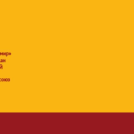
 мир»
дан
Й
союз