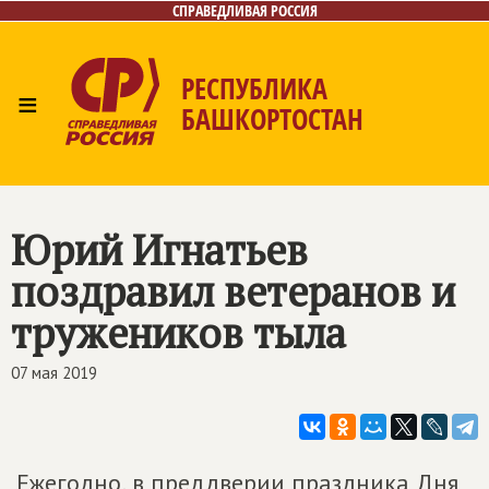
СПРАВЕДЛИВАЯ РОССИЯ
РЕСПУБЛИКА
≡
БАШКОРТОСТАН
Главная
Новости
Лица
Фото/Видео
Газета
Контакты
Поиск
Юрий Игнатьев
поздравил ветеранов и
тружеников тыла
07 мая 2019
Ежегодно, в преддверии праздника Дня