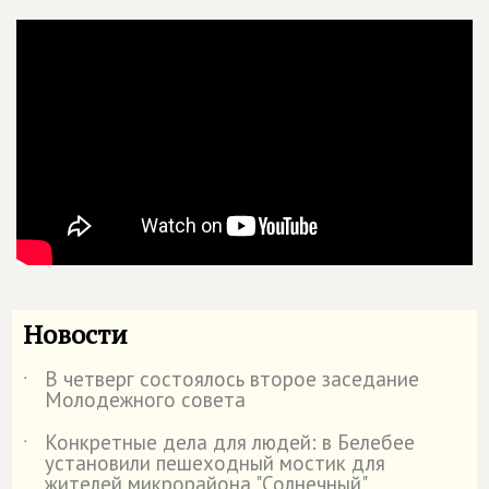
Новости
В четверг состоялось второе заседание
˙
Молодежного совета
Конкретные дела для людей: в Белебее
˙
установили пешеходный мостик для
жителей микрорайона "Солнечный"