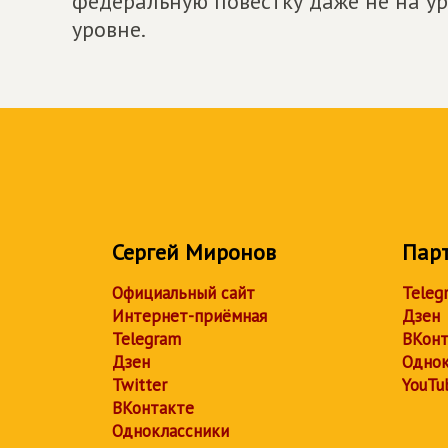
федеральную повестку даже не на у
уровне.
Сергей Миронов
Пар
Официальный сайт
Teleg
Интернет-приёмная
Дзен
Telegram
ВКонт
Дзен
Однок
Twitter
YouTu
ВКонтакте
Одноклассники