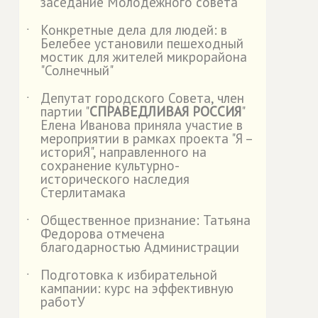
заседание Молодежного совета
Конкретные дела для людей: в
˙
Белебее установили пешеходный
мостик для жителей микрорайона
"Солнечный"
Депутат городского Совета, член
˙
партии "
СПРАВЕДЛИВАЯ РОССИЯ
"
Елена Иванова приняла участие в
мероприятии в рамках проекта "Я –
историЯ", направленного на
сохранение культурно-
исторического наследия
Стерлитамака
Общественное признание: Татьяна
˙
Федорова отмечена
благодарностью Администрации
Подготовка к избирательной
˙
кампании: курс на эффективную
работУ