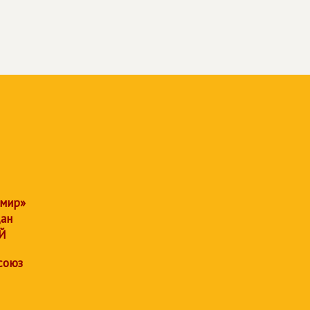
 мир»
дан
Й
союз