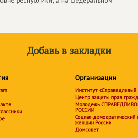
ровне республики, а на федеральном
Добавь в закладки
тия
Организации
ram
Институт «Справедливый
Центр защиты прав граж
акте
Молодежь СПРАВЕДЛИВО
РОССИИ
лассники
Социал-демократический 
be
женщин России
Домсовет