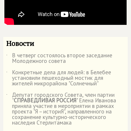
Новости
В четверг состоялось второе заседание
˙
Молодежного совета
Конкретные дела для людей: в Белебее
˙
установили пешеходный мостик для
жителей микрорайона "Солнечный"
Депутат городского Совета, член партии
˙
"
СПРАВЕДЛИВАЯ РОССИЯ
" Елена Иванова
приняла участие в мероприятии в рамках
проекта "Я – историЯ", направленного на
сохранение культурно-исторического
наследия Стерлитамака