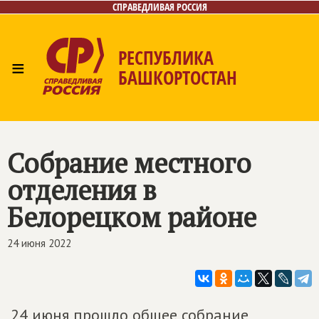
СПРАВЕДЛИВАЯ РОССИЯ
РЕСПУБЛИКА
≡
БАШКОРТОСТАН
Главная
Новости
Лица
Фото/Видео
Газета
Контакты
Поиск
Собрание местного
отделения в
Белорецком районе
24 июня 2022
24 июня прошло общее собрание