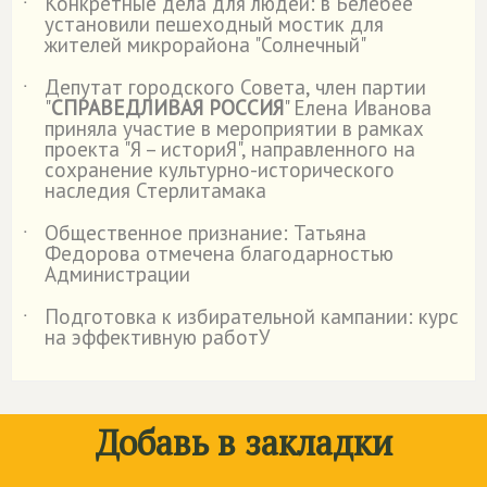
Конкретные дела для людей: в Белебее
˙
установили пешеходный мостик для
жителей микрорайона "Солнечный"
Депутат городского Совета, член партии
˙
"
СПРАВЕДЛИВАЯ РОССИЯ
" Елена Иванова
приняла участие в мероприятии в рамках
проекта "Я – историЯ", направленного на
сохранение культурно-исторического
наследия Стерлитамака
Общественное признание: Татьяна
˙
Федорова отмечена благодарностью
Администрации
Подготовка к избирательной кампании: курс
˙
на эффективную работУ
Добавь в закладки