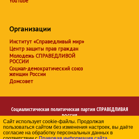
YouTube
Организации
Институт «Справедливый мир»
Центр защиты прав граждан
Молодежь СПРАВЕДЛИВОЙ
РОССИИ
Социал-демократический союз
женщин России
Домсовет
Социалистическая политическая партия
СПРАВЕДЛИВАЯ
РОССИЯ
Сайт использует cookie-файлы. Продолжая
Региональное отделение партии в Республике
пользоваться сайтом без изменения настроек, вы даёте
Башкортостан
согласие на обработку персональных данных в
© 2006-2026
соответствии с
Правовая информация сайта
.