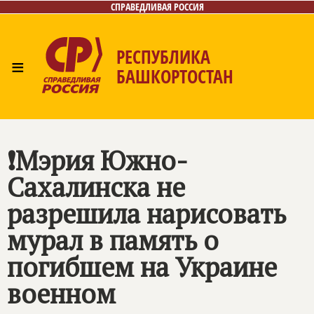
СПРАВЕДЛИВАЯ РОССИЯ
РЕСПУБЛИКА
≡
БАШКОРТОСТАН
Главная
Новости
Лица
Фото/Видео
Газета
Контакты
Поиск
❗Мэрия Южно-
Сахалинска не
разрешила нарисовать
мурал в память о
погибшем на Украине
военном