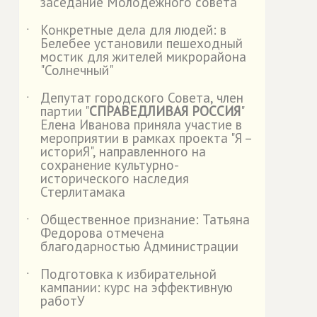
заседание Молодежного совета
Конкретные дела для людей: в
˙
Белебее установили пешеходный
мостик для жителей микрорайона
"Солнечный"
Депутат городского Совета, член
˙
партии "
СПРАВЕДЛИВАЯ РОССИЯ
"
Елена Иванова приняла участие в
мероприятии в рамках проекта "Я –
историЯ", направленного на
сохранение культурно-
исторического наследия
Стерлитамака
Общественное признание: Татьяна
˙
Федорова отмечена
благодарностью Администрации
Подготовка к избирательной
˙
кампании: курс на эффективную
работУ