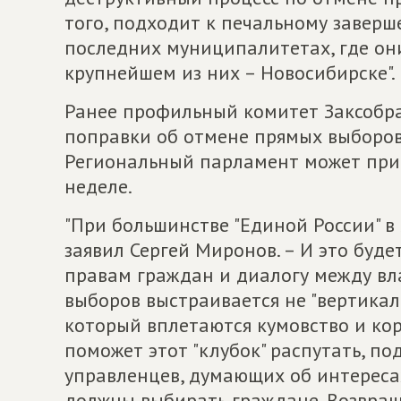
того, подходит к печальному завер
последних муниципалитетах, где они
крупнейшем из них – Новосибирске".
Ранее профильный комитет Заксобр
поправки об отмене прямых выборов
Региональный парламент может при
неделе.
"При большинстве "Единой России" в
заявил Сергей Миронов. – И это буд
правам граждан и диалогу между вл
выборов выстраивается не "вертикаль"
который вплетаются кумовство и ко
поможет этот "клубок" распутать, п
управленцев, думающих об интересах
должны выбирать граждане. Возвращ