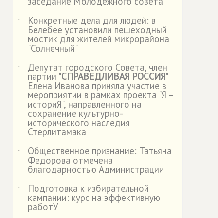
заседание Молодежного совета
Конкретные дела для людей: в
˙
Белебее установили пешеходный
мостик для жителей микрорайона
"Солнечный"
Депутат городского Совета, член
˙
партии "
СПРАВЕДЛИВАЯ РОССИЯ
"
Елена Иванова приняла участие в
мероприятии в рамках проекта "Я –
историЯ", направленного на
сохранение культурно-
исторического наследия
Стерлитамака
Общественное признание: Татьяна
˙
Федорова отмечена
благодарностью Администрации
Подготовка к избирательной
˙
кампании: курс на эффективную
работУ