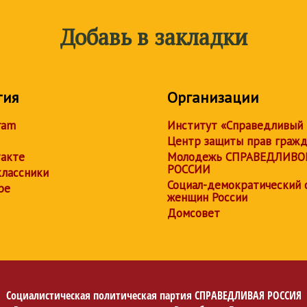
Добавь в закладки
тия
Организации
ram
Институт «Справедливый
Центр защиты прав граж
акте
Молодежь СПРАВЕДЛИВО
РОССИИ
лассники
Социал-демократический 
be
женщин России
Домсовет
Социалистическая политическая партия
СПРАВЕДЛИВАЯ РОССИЯ