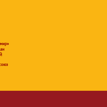
 мир»
дан
Й
союз