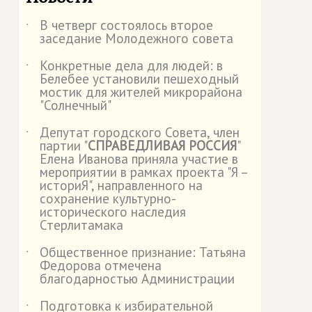
В четверг состоялось второе
˙
заседание Молодежного совета
Конкретные дела для людей: в
˙
Белебее установили пешеходный
мостик для жителей микрорайона
"Солнечный"
Депутат городского Совета, член
˙
партии "
СПРАВЕДЛИВАЯ РОССИЯ
"
Елена Иванова приняла участие в
мероприятии в рамках проекта "Я –
историЯ", направленного на
сохранение культурно-
исторического наследия
Стерлитамака
Общественное признание: Татьяна
˙
Федорова отмечена
благодарностью Администрации
Подготовка к избирательной
˙