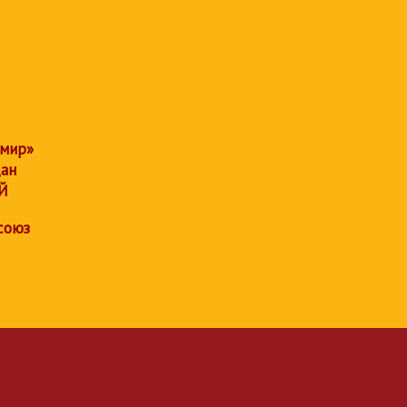
 мир»
дан
Й
союз