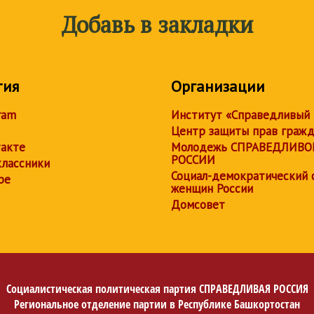
Добавь в закладки
тия
Организации
ram
Институт «Справедливый
Центр защиты прав граж
акте
Молодежь СПРАВЕДЛИВО
РОССИИ
лассники
Социал-демократический 
be
женщин России
Домсовет
Социалистическая политическая партия
СПРАВЕДЛИВАЯ РОССИЯ
Региональное отделение партии в Республике Башкортостан