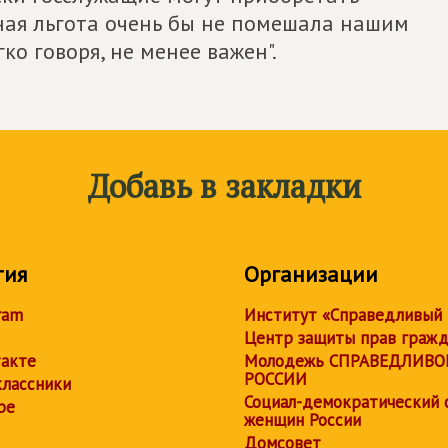
чная льгота очень бы не помешала нашим
ко говоря, не менее важен".
Добавь в закладки
тия
Организации
ram
Институт «Справедливый
Центр защиты прав граж
акте
Молодежь СПРАВЕДЛИВО
РОССИИ
лассники
Социал-демократический 
be
женщин России
Домсовет