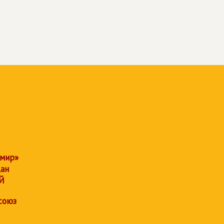
 мир»
дан
Й
союз