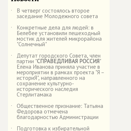
В четверг состоялось второе
˙
заседание Молодежного совета
Конкретные дела для людей: в
˙
Белебее установили пешеходный
мостик для жителей микрорайона
"Солнечный"
Депутат городского Совета, член
˙
партии "
СПРАВЕДЛИВАЯ РОССИЯ
"
Елена Иванова приняла участие в
мероприятии в рамках проекта "Я –
историЯ", направленного на
сохранение культурно-
исторического наследия
Стерлитамака
Общественное признание: Татьяна
˙
Федорова отмечена
благодарностью Администрации
Подготовка к избирательной
˙