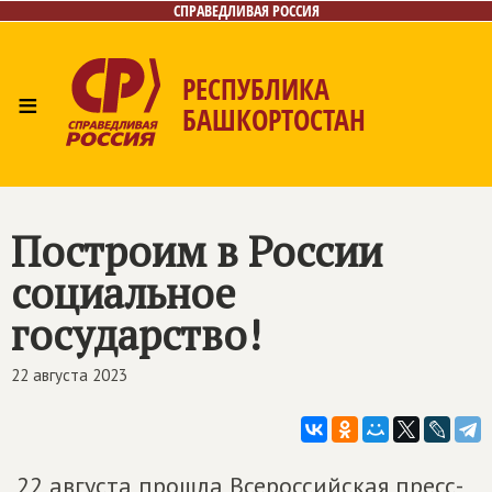
СПРАВЕДЛИВАЯ РОССИЯ
РЕСПУБЛИКА
≡
БАШКОРТОСТАН
Главная
Новости
Лица
Фото/Видео
Газета
Контакты
Поиск
Построим в России
социальное
государство!
22 августа 2023
22 августа прошла Всероссийская пресс-