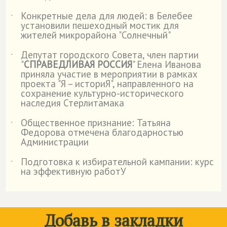
Конкретные дела для людей: в Белебее
˙
установили пешеходный мостик для
жителей микрорайона "Солнечный"
Депутат городского Совета, член партии
˙
"
СПРАВЕДЛИВАЯ РОССИЯ
" Елена Иванова
приняла участие в мероприятии в рамках
проекта "Я – историЯ", направленного на
сохранение культурно-исторического
наследия Стерлитамака
Общественное признание: Татьяна
˙
Федорова отмечена благодарностью
Администрации
Подготовка к избирательной кампании: курс
˙
на эффективную работУ
Добавь в закладки