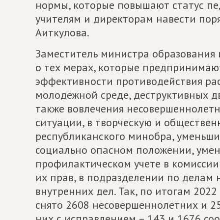
нормы, которые повышают статус педа
учителям и директорам навести поря
Аиткулова.
Заместитель министра образования 
о тех мерах, которые предпринимаю
эффективности противодействия рас
молодежной среде, деструктивных дв
также вовлечения несовершеннолетн
ситуации, в творческую и обществен
республиканского минобра, уменьши
социально опасном положении, умен
профилактическом учете в комиссии
их прав, в подразделении по делам
внутренних дел. Так, по итогам 202
снято 2608 несовершеннолетних и 2
них с исправлением – 143 и 1676 со