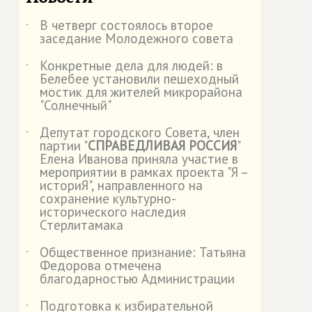
В четверг состоялось второе
˙
заседание Молодежного совета
Конкретные дела для людей: в
˙
Белебее установили пешеходный
мостик для жителей микрорайона
"Солнечный"
Депутат городского Совета, член
˙
партии "
СПРАВЕДЛИВАЯ РОССИЯ
"
Елена Иванова приняла участие в
мероприятии в рамках проекта "Я –
историЯ", направленного на
сохранение культурно-
исторического наследия
Стерлитамака
Общественное признание: Татьяна
˙
Федорова отмечена
благодарностью Администрации
Подготовка к избирательной
˙