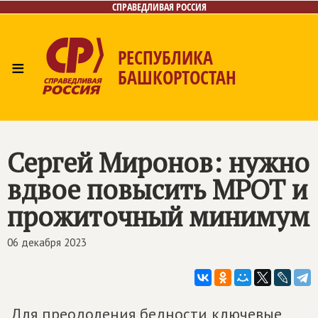
СПРАВЕДЛИВАЯ РОССИЯ
РЕСПУБЛИКА
≡
БАШКОРТОСТАН
Главная
Новости
Лица
Фото/Видео
Газета
Контакты
Поиск
Сергей Миронов: нужно
вдвое повысить МРОТ и
прожиточный минимум
06 декабря 2023
Для преодоления бедности ключевые