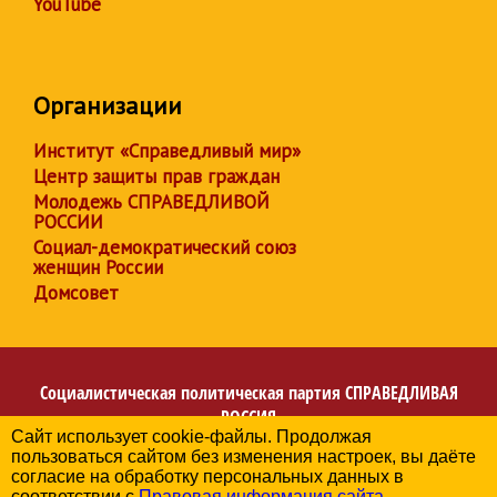
YouTube
Организации
Институт «Справедливый мир»
Центр защиты прав граждан
Молодежь СПРАВЕДЛИВОЙ
РОССИИ
Социал-демократический союз
женщин России
Домсовет
Социалистическая политическая партия
СПРАВЕДЛИВАЯ
РОССИЯ
Сайт использует cookie-файлы. Продолжая
Региональное отделение партии в Республике
пользоваться сайтом без изменения настроек, вы даёте
Башкортостан
согласие на обработку персональных данных в
© 2006-2026
соответствии с
Правовая информация сайта
.