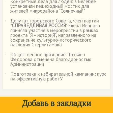
Конкретные дела для людей: в Белебее
˙
установили пешеходный мостик для
жителей микрорайона "Солнечный"
Депутат городского Совета, член партии
˙
"
СПРАВЕДЛИВАЯ РОССИЯ
" Елена Иванова
приняла участие в мероприятии в рамках
проекта "Я – историЯ", направленного на
сохранение культурно-исторического
наследия Стерлитамака
Общественное признание: Татьяна
˙
Федорова отмечена благодарностью
Администрации
Подготовка к избирательной кампании: курс
˙
на эффективную работУ
Добавь в закладки