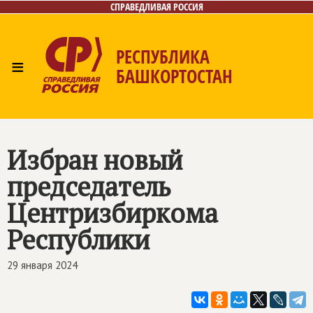
СПРАВЕДЛИВАЯ РОССИЯ
РЕСПУБЛИКА
≡
БАШКОРТОСТАН
Главная
Новости
Лица
Фото/Видео
Газета
Контакты
Поиск
Избран новый
председатель
Центризбиркома
Республики
29 января 2024