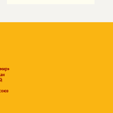
 мир»
дан
Й
союз