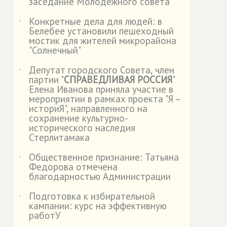
заседание Молодежного совета
Конкретные дела для людей: в
˙
Белебее установили пешеходный
мостик для жителей микрорайона
"Солнечный"
Депутат городского Совета, член
˙
партии "
СПРАВЕДЛИВАЯ РОССИЯ
"
Елена Иванова приняла участие в
мероприятии в рамках проекта "Я –
историЯ", направленного на
сохранение культурно-
исторического наследия
Стерлитамака
Общественное признание: Татьяна
˙
Федорова отмечена
благодарностью Администрации
Подготовка к избирательной
˙
кампании: курс на эффективную
работУ