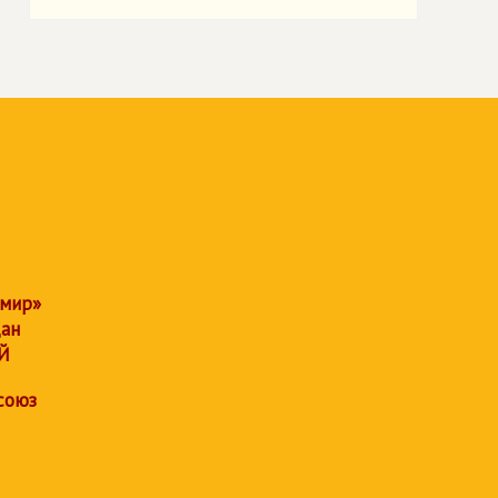
 мир»
дан
Й
союз