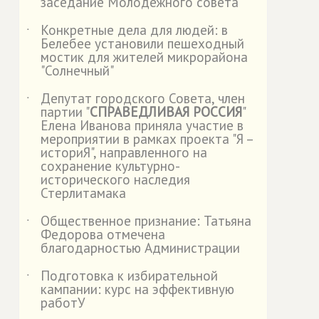
заседание Молодежного совета
Конкретные дела для людей: в
˙
Белебее установили пешеходный
мостик для жителей микрорайона
"Солнечный"
Депутат городского Совета, член
˙
партии "
СПРАВЕДЛИВАЯ РОССИЯ
"
Елена Иванова приняла участие в
мероприятии в рамках проекта "Я –
историЯ", направленного на
сохранение культурно-
исторического наследия
Стерлитамака
Общественное признание: Татьяна
˙
Федорова отмечена
благодарностью Администрации
Подготовка к избирательной
˙
кампании: курс на эффективную
работУ