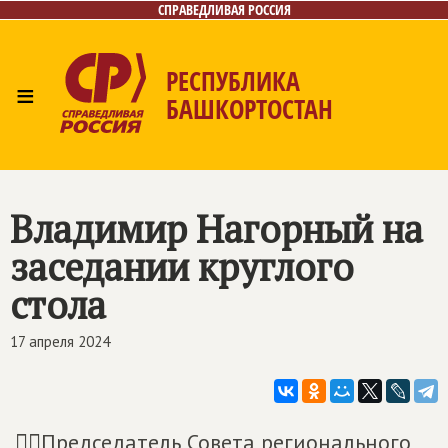
СПРАВЕДЛИВАЯ РОССИЯ
РЕСПУБЛИКА
≡
БАШКОРТОСТАН
Главная
Новости
Лица
Фото/Видео
Газета
Контакты
Поиск
Владимир Нагорный на
заседании круглого
стола
17 апреля 2024
☝🏻Председатель Совета регионального