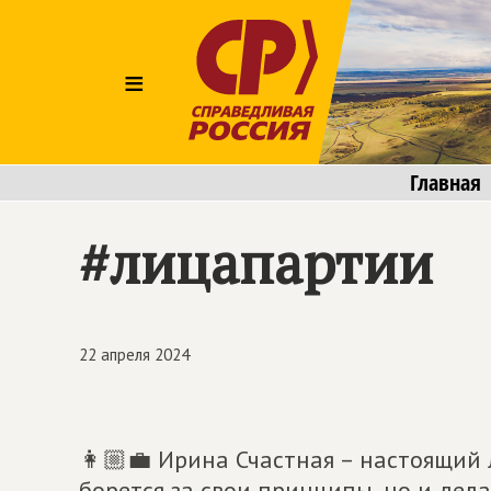
≡
Главная
#лицапартии
22 апреля 2024
👩🏼💼 Ирина Счастная – настоящий 
борется за свои принципы, но и дел