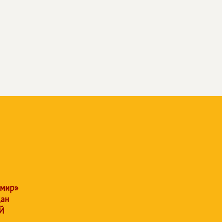
 мир»
дан
Й