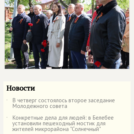
Новости
В четверг состоялось второе заседание
˙
Молодежного совета
Конкретные дела для людей: в Белебее
˙
установили пешеходный мостик для
жителей микрорайона "Солнечный"