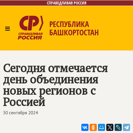
СПРАВЕДЛИВАЯ РОССИЯ
РЕСПУБЛИКА
≡
БАШКОРТОСТАН
Главная
Новости
Лица
Фото/Видео
Газета
Контакты
Поиск
Сегодня отмечается
день объединения
новых регионов с
Россией
30 сентября 2024