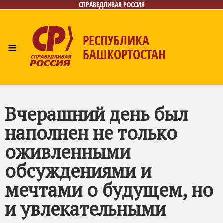
СПРАВЕДЛИВАЯ РОССИЯ
РЕСПУБЛИКА
≡
БАШКОРТОСТАН
Главная
Новости
Лица
Фото/Видео
Газета
Контакты
Поиск
Вчерашний день был
наполнен не только
оживленными
обсуждениями и
мечтами о будущем, но
и увлекательными