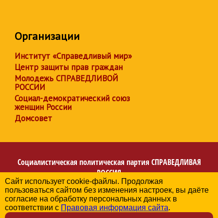
Организации
Институт «Справедливый мир»
Центр защиты прав граждан
Молодежь СПРАВЕДЛИВОЙ
РОССИИ
Социал-демократический союз
женщин России
Домсовет
Социалистическая политическая партия
СПРАВЕДЛИВАЯ
РОССИЯ
Сайт использует cookie-файлы. Продолжая
Региональное отделение партии в Республике
пользоваться сайтом без изменения настроек, вы даёте
Башкортостан
согласие на обработку персональных данных в
© 2006-2026
соответствии с
Правовая информация сайта
.
Политика в отношении обработки персональных данных