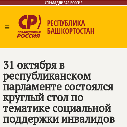
СПРАВЕДЛИВАЯ РОССИЯ
РЕСПУБЛИКА
≡
БАШКОРТОСТАН
Главная
Новости
Лица
Фото/Видео
Газета
Контакты
Поиск
31 октября в
республиканском
парламенте состоялся
круглый стол по
тематике социальной
поддержки инвалидов