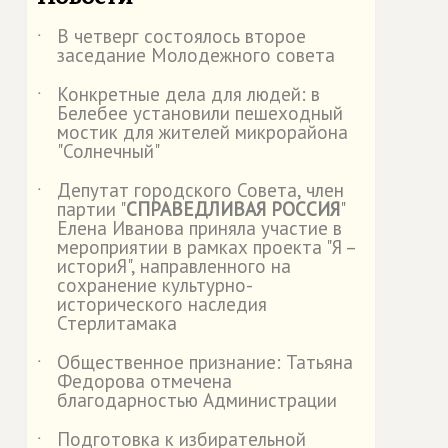
В четверг состоялось второе
˙
заседание Молодежного совета
Конкретные дела для людей: в
˙
Белебее установили пешеходный
мостик для жителей микрорайона
"Солнечный"
Депутат городского Совета, член
˙
партии "
СПРАВЕДЛИВАЯ РОССИЯ
"
Елена Иванова приняла участие в
мероприятии в рамках проекта "Я –
историЯ", направленного на
сохранение культурно-
исторического наследия
Стерлитамака
Общественное признание: Татьяна
˙
Федорова отмечена
благодарностью Администрации
Подготовка к избирательной
˙