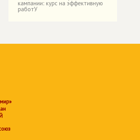
кампании: курс на эффективную
работУ
 мир»
дан
Й
союз