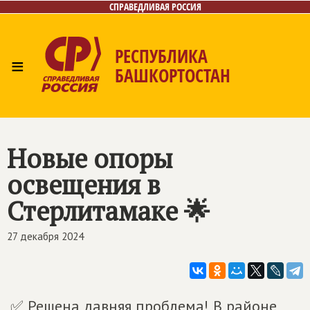
СПРАВЕДЛИВАЯ РОССИЯ
РЕСПУБЛИКА
≡
БАШКОРТОСТАН
Главная
Новости
Лица
Фото/Видео
Газета
Контакты
Поиск
Новые опоры
освещения в
Стерлитамаке 🌟
27 декабря 2024
✅ Решена давняя проблема! В районе