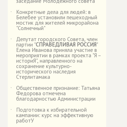
заседание Молодежного совета
Конкретные дела для людей: в
˙
Белебее установили пешеходный
мостик для жителей микрорайона
"Солнечный"
Депутат городского Совета, член
˙
партии "
СПРАВЕДЛИВАЯ РОССИЯ
"
Елена Иванова приняла участие в
мероприятии в рамках проекта "Я –
историЯ", направленного на
сохранение культурно-
исторического наследия
Стерлитамака
Общественное признание: Татьяна
˙
Федорова отмечена
благодарностью Администрации
Подготовка к избирательной
˙
кампании: курс на эффективную
работУ