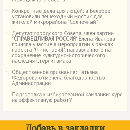
Конкретные дела для людей: в Белебее
˙
установили пешеходный мостик для
жителей микрорайона "Солнечный"
Депутат городского Совета, член партии
˙
"
СПРАВЕДЛИВАЯ РОССИЯ
" Елена Иванова
приняла участие в мероприятии в рамках
проекта "Я – историЯ", направленного на
сохранение культурно-исторического
наследия Стерлитамака
Общественное признание: Татьяна
˙
Федорова отмечена благодарностью
Администрации
Подготовка к избирательной кампании: курс
˙
на эффективную работУ
Добавь в закладки