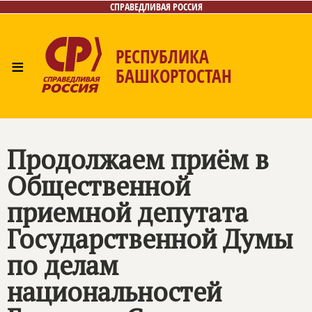
СПРАВЕДЛИВАЯ РОССИЯ
РЕСПУБЛИКА
≡
БАШКОРТОСТАН
Главная
Новости
Лица
Фото/Видео
Газета
Контакты
Поиск
Продолжаем приём в
Общественной
приемной депутата
Государственной Думы
по делам
национальностей