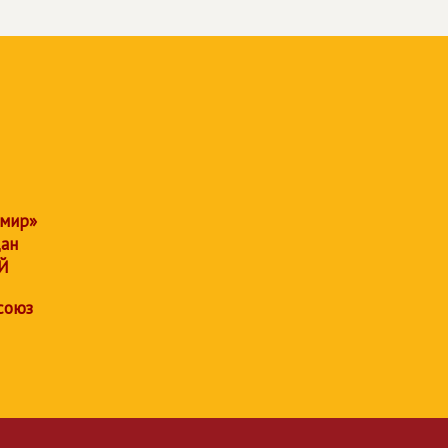
 мир»
дан
Й
союз