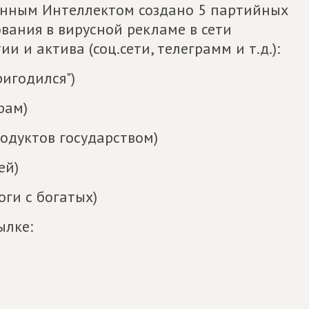
венным Интеллектом создано 5 партийных
вания в вирусной рекламе в сети
 и актива (соц.сети, телеграмм и т.д.):
ригодился")
рам)
родуктов государством)
ей)
оги с богатых)
ылке: