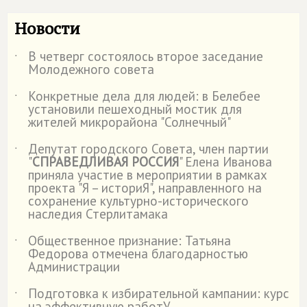
Новости
В четверг состоялось второе заседание
˙
Молодежного совета
Конкретные дела для людей: в Белебее
˙
установили пешеходный мостик для
жителей микрорайона "Солнечный"
Депутат городского Совета, член партии
˙
"
СПРАВЕДЛИВАЯ РОССИЯ
" Елена Иванова
приняла участие в мероприятии в рамках
проекта "Я – историЯ", направленного на
сохранение культурно-исторического
наследия Стерлитамака
Общественное признание: Татьяна
˙
Федорова отмечена благодарностью
Администрации
Подготовка к избирательной кампании: курс
˙
на эффективную работУ