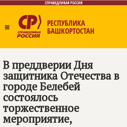
СПРАВЕДЛИВАЯ РОССИЯ
РЕСПУБЛИКА
≡
БАШКОРТОСТАН
Главная
Новости
Лица
Фото/Видео
Газета
Контакты
Поиск
В преддверии Дня
защитника Отечества в
городе Белебей
состоялось
торжественное
мероприятие,