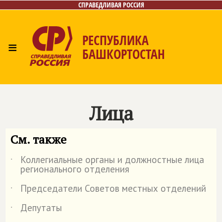
СПРАВЕДЛИВАЯ РОССИЯ
РЕСПУБЛИКА
≡
БАШКОРТОСТАН
Главная
Новости
Лица
Фото/Видео
Газета
Контакты
Поиск
Лица
См. также
Коллегиальные органы и должностные лица
˙
регионального отделения
Председатели Советов местных отделений
˙
Депутаты
˙