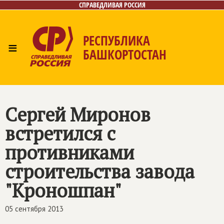
СПРАВЕДЛИВАЯ РОССИЯ
РЕСПУБЛИКА
≡
БАШКОРТОСТАН
Главная
Новости
Лица
Фото/Видео
Газета
Контакты
Поиск
Cергей Миронов
встретился с
противниками
строительства завода
"Кроношпан"
05 сентября 2013