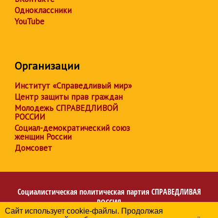
Одноклассники
YouTube
Организации
Институт «Справедливый мир»
Центр защиты прав граждан
Молодежь СПРАВЕДЛИВОЙ
РОССИИ
Социал-демократический союз
женщин России
Домсовет
Социалистическая политическая партия
СПРАВЕДЛИВАЯ
РОССИЯ
Сайт использует cookie-файлы. Продолжая
Региональное отделение партии в Республике