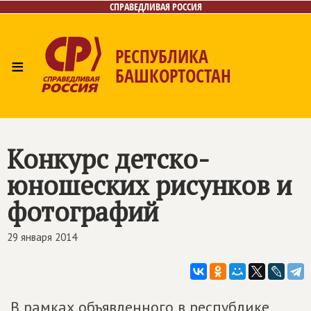
СПРАВЕДЛИВАЯ РОССИЯ
РЕСПУБЛИКА
≡
БАШКОРТОСТАН
Главная
Новости
Лица
Фото/Видео
Газета
Контакты
Поиск
Конкурс детско-
юношеских рисунков и
фотографий
29 января 2014
В рамках объявленного в республике