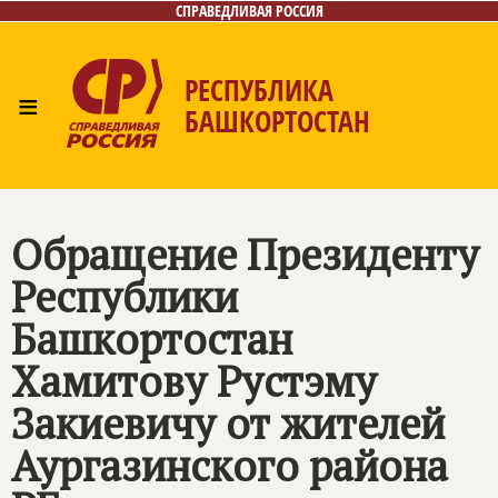
СПРАВЕДЛИВАЯ РОССИЯ
РЕСПУБЛИКА
≡
БАШКОРТОСТАН
Главная
Новости
Лица
Фото/Видео
Газета
Контакты
Поиск
Обращение Президенту
Республики
Башкортостан
Хамитову Рустэму
Закиевичу от жителей
Аургазинского района