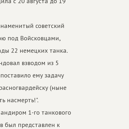
ила с 20 августа до 19
 знаменитый советский
ою под Войсковцами,
ады 22 немецких танка.
довал взводом из 5
 поставило ему задачу
расногвардейску (ныне
ть насмерть!".
мандиром 1-го танкового
ов был представлен к