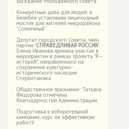
заседание Молодежного совета
Конкретные дела для людей: в
˙
Белебее установили пешеходный
мостик для жителей микрорайона
"Солнечный"
Депутат городского Совета, член
˙
партии "
СПРАВЕДЛИВАЯ РОССИЯ
"
Елена Иванова приняла участие в
мероприятии в рамках проекта "Я –
историЯ", направленного на
сохранение культурно-
исторического наследия
Стерлитамака
Общественное признание: Татьяна
˙
Федорова отмечена
благодарностью Администрации
Подготовка к избирательной
˙
кампании: курс на эффективную
работУ