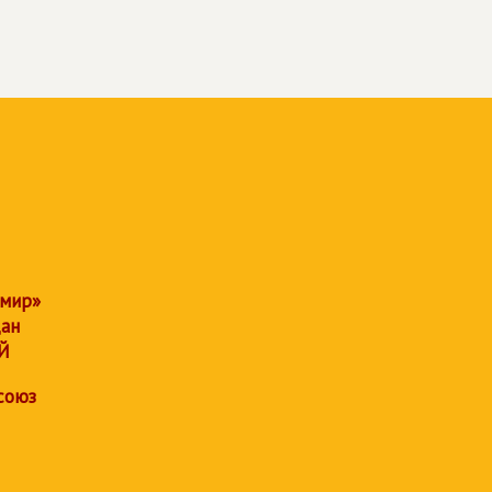
 мир»
дан
Й
союз