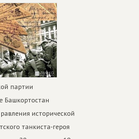
кой партии
е Башкортостан
правления исторической
тского танкиста-героя