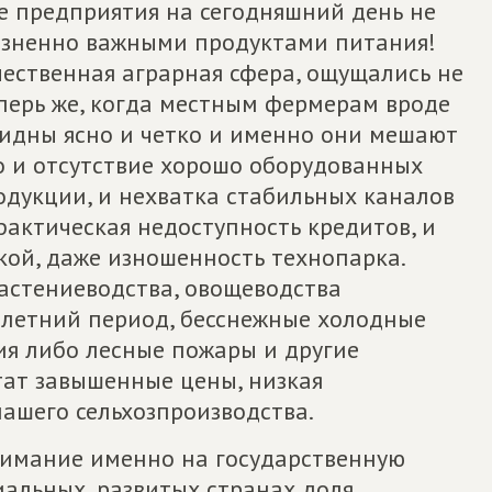
е предприятия на сегодняшний день не
изненно важными продуктами питания!
ественная аграрная сфера, ощущались не
еперь же, когда местным фермерам вроде
видны ясно и четко и именно они мешают
то и отсутствие хорошо оборудованных
одукции, и нехватка стабильных каналов
актическая недоступность кредитов, и
кой, даже изношенность технопарка.
астениеводства, овощеводства
 летний период, бесснежные холодные
ия либо лесные пожары и другие
тат завышенные цены, низкая
ашего сельхозпроизводства.
нимание именно на государственную
иальных, развитых странах доля