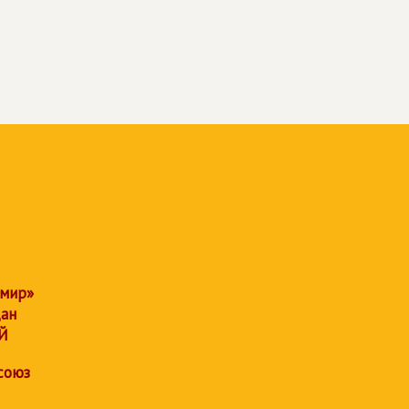
 мир»
дан
Й
союз