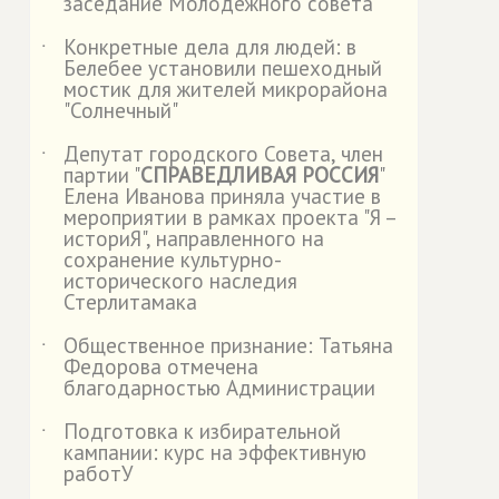
заседание Молодежного совета
Конкретные дела для людей: в
˙
Белебее установили пешеходный
мостик для жителей микрорайона
"Солнечный"
Депутат городского Совета, член
˙
партии "
СПРАВЕДЛИВАЯ РОССИЯ
"
Елена Иванова приняла участие в
мероприятии в рамках проекта "Я –
историЯ", направленного на
сохранение культурно-
исторического наследия
Стерлитамака
Общественное признание: Татьяна
˙
Федорова отмечена
благодарностью Администрации
Подготовка к избирательной
˙
кампании: курс на эффективную
работУ